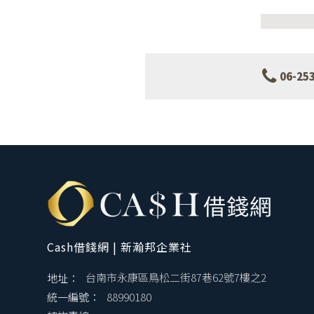
06-25
Cash借錢網 | 新瀚邦企業社
地址：
台南市永康區鳥松二街87巷62號7樓之2
統一編號：
88990180